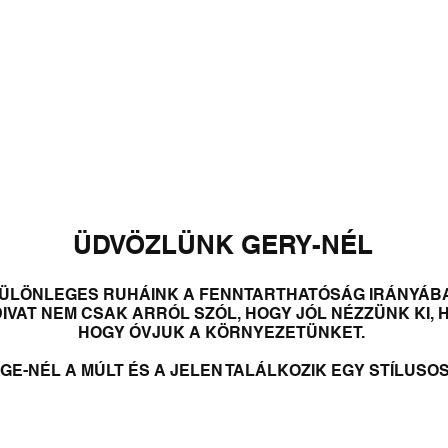
SHIRTS
SWEATSHIRTS
PANTS & SHORTS
OUTERWEAR
DISTRESSED 
ÜDVÖZLÜNK GERY-NÉL
KÜLÖNLEGES RUHÁINK A FENNTARTHATÓSÁG IRÁNYÁB
VAT NEM CSAK ARRÓL SZÓL, HOGY JÓL NÉZZÜNK KI, 
HOGY ÓVJUK A KÖRNYEZETÜNKET.
AGE-NÉL A MÚLT ÉS A JELEN TALÁLKOZIK EGY STÍLUSO