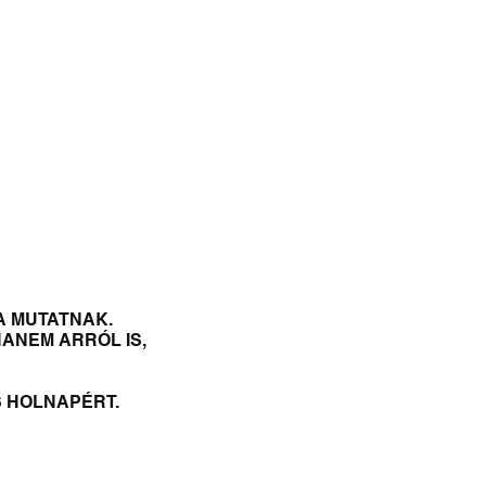
& FADED
SALE
A MUTATNAK.
HANEM ARRÓL IS,
S HOLNAPÉRT.