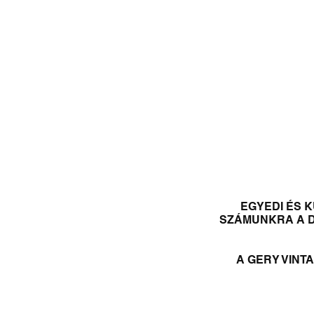
NEW DROP
T-
EGYEDI ÉS 
SZÁMUNKRA A DI
A GERY VINT