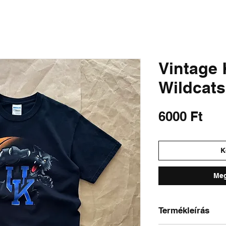
SHIRTS
SWEATSHIRTS
PANTS & SHORTS
OUTERWEAR
DISTRESSED 
Vintage
Wildcats
Ár
6000 Ft
K
Meg
Termékleírás