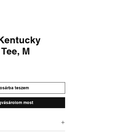
& FADED
SALE
 Kentucky
 Tee, M
osárba teszem
vásárolom most