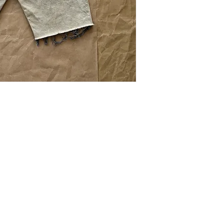
Szélesség: 35 cm (
A kiszállítást Mag
Hosszúság: 52 cm
területén válalljuk.
Állapot: Kiváló áll
tarthat.
Kapcsolat
ÁSZF