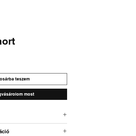
& FADED
SALE
hort
osárba teszem
vásárolom most
áció