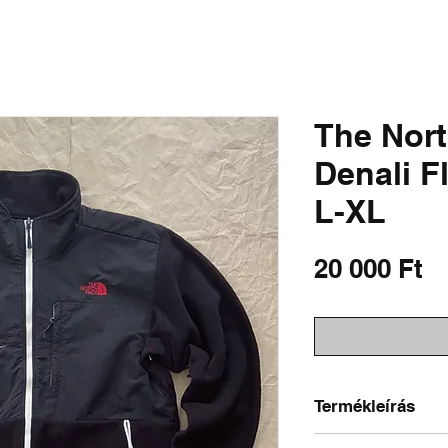
SHIRTS
SWEATSHIRTS
PANTS & SHORTS
OUTERWEAR
DISTRESSED 
The Nort
Denali F
L-XL
Á
20 000 Ft
Termékleírás
Méret a címkén: XL