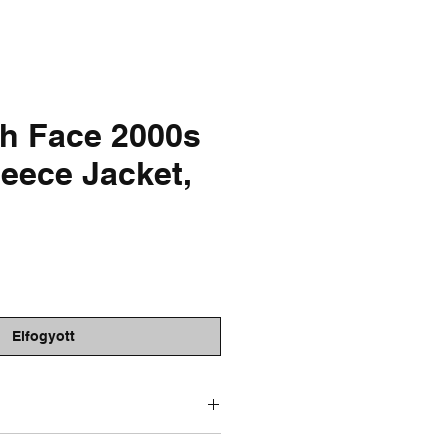
& FADED
SALE
h Face 2000s
leece Jacket,
r
Elfogyott