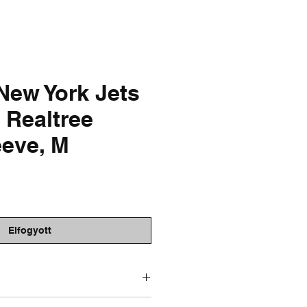
& FADED
SALE
New York Jets
 Realtree
eeve, M
r
Elfogyott