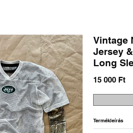
SHIRTS
SWEATSHIRTS
PANTS & SHORTS
OUTERWEAR
DISTRESSED 
Vintage 
Jersey &
Long Sl
Á
15 000 Ft
Termékleírás
Méret a címkén: