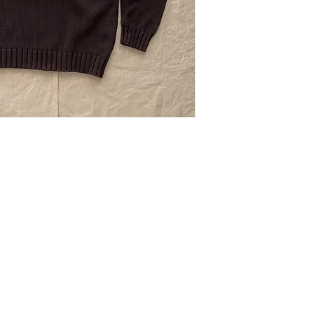
Szélesség: 58 cm
A kiszállítást Mag
Hosszúság: 66 cm
területén válalljuk.
Állapot: Jó állapot
tarthat.
Kapcsolat
ÁSZF