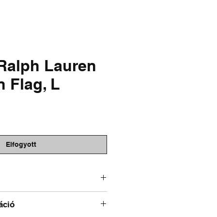
& FADED
SALE
Ralph Lauren
 Flag, L
r
Elfogyott
áció