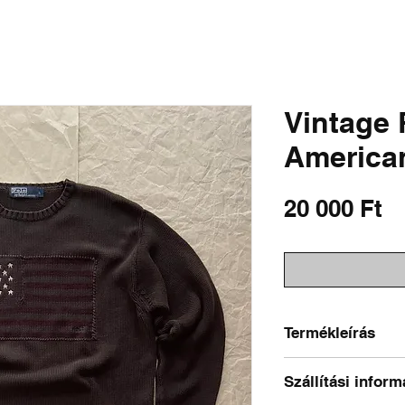
SHIRTS
SWEATSHIRTS
PANTS & SHORTS
OUTERWEAR
DISTRESSED 
Vintage 
American
Á
20 000 Ft
Termékleírás
Méret a címkén: L
Szállítási inform
Ajánlott méret: L