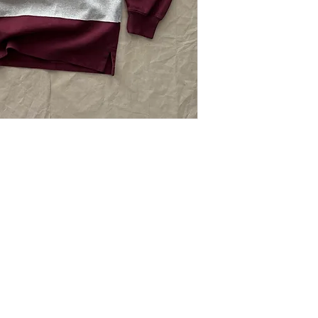
Szélesség: 60 cm
A kiszállítást Mag
Hosszúság: 72 cm
területén válalljuk.
Állapot: Jó vintage
tarthat.
Kapcsolat
ÁSZF