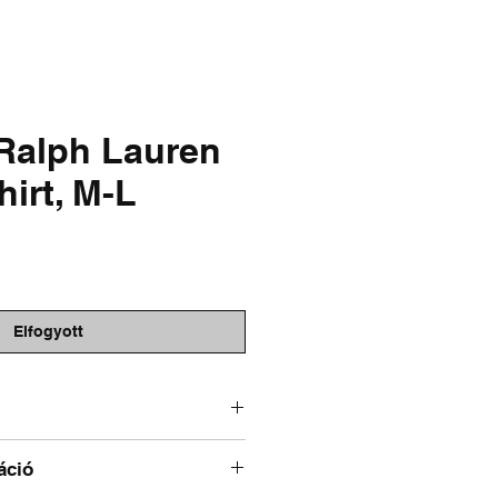
& FADED
SALE
Ralph Lauren
irt, M-L
r
Elfogyott
áció
L