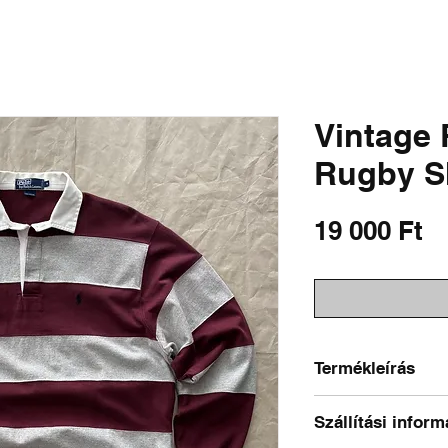
SHIRTS
SWEATSHIRTS
PANTS & SHORTS
OUTERWEAR
DISTRESSED 
Vintage 
Rugby Sh
Á
19 000 Ft
Termékleírás
Méret a címkén: M
Szállítási inform
Ajánlott méret: M-